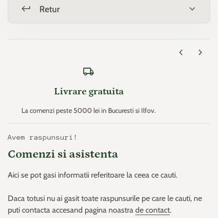
keyboard_return
expand_more
Retur
Zona 11 > +4,4°C
* Temperaturile minime sunt un factor important care
chevron_left
chevron_right
determină rezistența plantelor (capacitatea plantelor de a
supraviețui în locurile unde pot apărea aceste temperaturi
local_shipping
minime).
Livrare gratuita
Acest principiu a fost creat. la începutul anilor 1960 de către
„Departamentul de Agricultură din Statele Unite ale Americii” ​​
La comenzi peste 5000 lei in Bucuresti si Ilfov.
și apoi a fost adaptat pentru Europa de W. Heinz și D.
Schreiber.
Avem raspunsuri!
Comenzi si asistenta
Pe baza acestui principiu, Europa a fost împărțit în 11 zone.
Aici se pot gasi informatii referitoare la ceea ce cauti.
Daca totusi nu ai gasit toate raspunsurile pe care le cauti, ne
puti contacta accesand pagina noastra
de contact
.