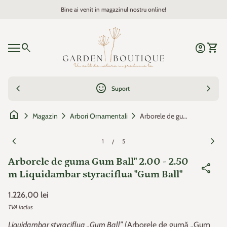
Sari la continut
Bine ai venit in magazinul nostru online!
Zoom
Acasa
0
search
account_circle
shopping_cart
Cont
Vezi c
Navigare mobil
0
account_circle
shopping_cart
Cont
Vezi cosul
Acasa
chevron_left
sentiment_satisfied
chevron_right
Suport
home
chevron_right
chevron_right
chevron_right
Arborele de guma Gum Ball" 2.00 - 2.50 m Liquidambar styraciflua "Gum Ball"
Magazin
Arbori Ornamentali
Zoom
Zoo
chevron_left
chevron_right
1
5
/
Arborele de guma Gum Ball" 2.00 - 2.50
share
m Liquidambar styraciflua "Gum Ball"
Pret de baza
1.226,00 lei
TVA inclus
Liquidambar styraciflua „Gum Ball”
(Arborele de gumă „Gum