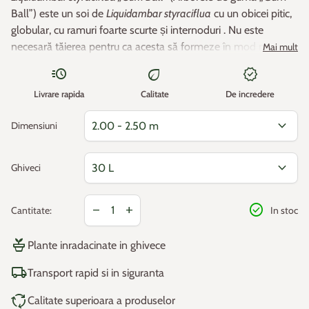
Ball”) este un soi de
Liquidambar styraciflua
cu un obicei pitic,
globular, cu ramuri foarte scurte și internoduri . Nu este
necesară tăierea pentru ca acesta să formeze în mod natural
Mai mult
o coroană rotundă, compactă. La fel ca
Liquidambar
acute
eco
new_releases
styraciflua
Inaltime maxima: 2 - 3 m
, frunzele sunt ușor dințate cu 5 lobi ascuțiți, verde
Livrare rapida
Calitate
De incredere
strălucitor când ies, urmat de un galben magnific de toamnă
care se transformă apoi în nuanțe de aur, portocaliu, roșu
Latime maxima: 2 - 3 m
expand_more
Dimensiuni
aprins până la violet-visiniu.
Zona 6 -23,3°C / -17,8°C (rezistenta la minim temperaturi ).
expand_more
Ghiveci
Creștere: moderată.
Reducerea cantitatii pentru
Cresterea cantitatii pentru
check_circle
remove
add
Cantitate:
In stoc
Locație: soare.
potted_plant
Zone de rezistență pentru plante din Europa:
Plante inradacinate in ghivece
local_shipping
Transport rapid si in siguranta
Temperaturile minime medii anuale în °C*
cycle
Calitate superioara a produselor