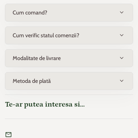
expand_more
Cum comand?
expand_more
Cum verific statul comenzii?
expand_more
Modalitate de livrare
expand_more
Metoda de plată
Te-ar putea interesa si...
mail