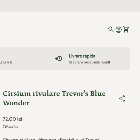
0
search
account_circle
shopping_cart
Cont
Vezi cos
Livrare rapida
acute
ultumiti
Iti livram produsele rapid!
Cirsium rivulare Trevor's Blue
share
Wonder
Pret de baza
72,00 lei
TVA inclus
Cirsium rivulare „Minunea albastră a lui Trevor”