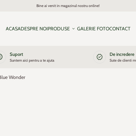
Bine ai venit in magazinul nostru online!
ACASA
DESPRE NOI
PRODUSE
expand_more
GALERIE FOTO
CONTACT
Suport
De incredere
satisfied
new_releases
Suntem aici pentru a te ajuta
Sute de clienti m
s Blue Wonder
oom