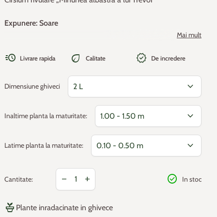
Expunere: Soare
Mai mult
Perioada de înflorire: iulie - august
acute
eco
new_releases
Livrare rapida
Calitate
De incredere
expand_more
Dimensiune ghiveci
expand_more
Inaltime planta la maturitate:
expand_more
Latime planta la maturitate:
Reducerea cantitatii pentru
Cresterea cantitatii pentru
check_circle
remove
add
Cantitate:
In stoc
potted_plant
Plante inradacinate in ghivece