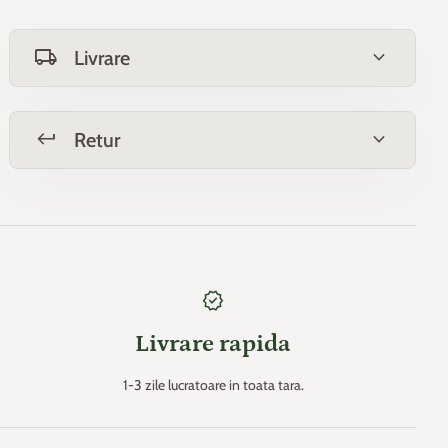
local_shipping
expand_more
Livrare
keyboard_return
expand_more
Retur
new_releases
Livrare rapida
1-3 zile lucratoare in toata tara.