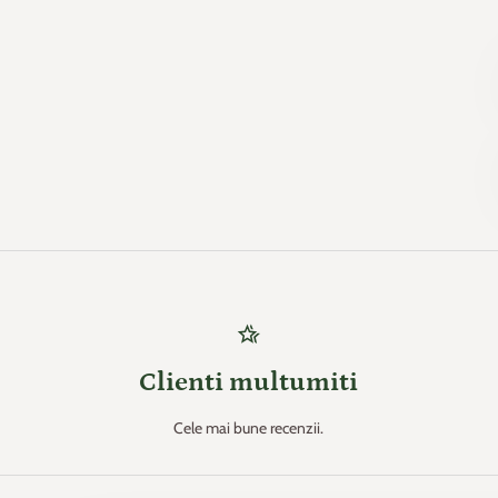
hotel_class
Clienti multumiti
Cele mai bune recenzii.