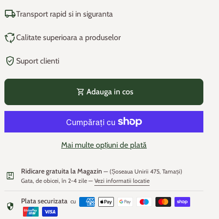
local_shipping
Transport rapid si in siguranta
cycle
Calitate superioara a produselor
verified_user
Suport clienti
shopping_cart
Adauga in cos
Mai multe opțiuni de plată
Ridicare gratuita la Magazin
— (Șoseaua Unirii 475, Tamași)
package
Gata, de obicei, în 2-4 zile —
Vezi informatii locatie
Plata securizata
cu
security