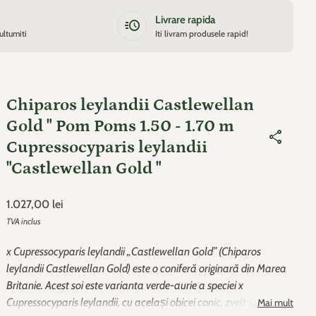
Livrare rapida
acute
ultumiti
Iti livram produsele rapid!
Chiparos leylandii Castlewellan
Gold " Pom Poms 1.50 - 1.70 m
share
Cupressocyparis leylandii
"Castlewellan Gold "
Pret de baza
1.027,00 lei
TVA inclus
x Cupressocyparis leylandii „Castlewellan Gold” (Chiparos
leylandii Castlewellan Gold) este o coniferă originară din Marea
Britanie. Acest soi este varianta verde-aurie a speciei
x
Cupressocyparis leylandii
, cu același obicei conic, zvelt și mai
Mai mult