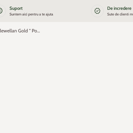
Suport
De incredere
satisfied
new_releases
Suntem aici pentru a te ajuta
Sute de clienti m
Chiparos leylandii Castlewellan Gold " Pom Poms 1.50 - 1.70 m Cupressocyparis leylandii "Castlewellan Gold "