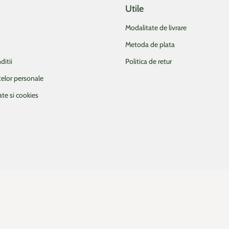
Utile
Modalitate de livrare
Metoda de plata
ditii
Politica de retur
telor personale
ate si cookies
intr-o fereastra/un tab nou)