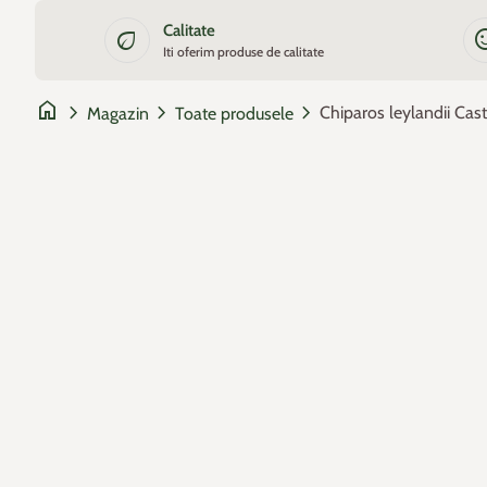
Sari la continut
Calitate
eco
sentiment_
Zoom
Iti oferim produse de calitate
home
chevron_right
chevron_right
chevron_right
Magazin
Toate produsele
Zoom
Zoom