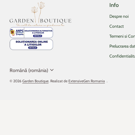
Info
Acasa
Despre noi
Contact
Termeni si Con
Prelucrarea da
Confidentialit
expand_more
Română (românia)
© 2026
Garden Boutique
. Realizat de
ExtensiveGen Romania
(linkul se deschide 
.