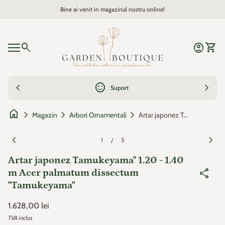
Sari la continut
Bine ai venit in magazinul nostru online!
Zoom
Acasa
0
search
account_circle
shopping_cart
Cont
Vezi c
Navigare mobil
0
account_circle
shopping_cart
Cont
Vezi cosul
Acasa
chevron_left
sentiment_satisfied
chevron_right
Suport
home
chevron_right
chevron_right
chevron_right
Artar japonez Tamukeyama" 1.20 - 1.40 m Acer palmatum dissectum "Tamukeyama"
Magazin
Arbori Ornamentali
Zoom
Zoo
chevron_left
chevron_right
1
5
/
Artar japonez Tamukeyama" 1.20 - 1.40
share
m Acer palmatum dissectum
"Tamukeyama"
Pret de baza
1.628,00 lei
TVA inclus