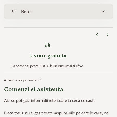
Zona 6 -23,3°C / -17,8°C
keyboard_return
expand_more
Retur
Zona 7 -17,7°C / -12,3°C
chevron_left
chevron_right
Zona 8 -12,2°C / -6,7°C
local_shipping
Zona 9 -6,6°C / -1,2°C p>
Livrare gratuita
Zona 10 -1,1°C / +4,4°C
La comenzi peste 5000 lei in Bucuresti si Ilfov.
Zona 11 > +4,4°C
Avem raspunsuri!
* Temperaturile minime sunt un factor important care
Comenzi si asistenta
determină rezistența plantelor (capacitatea plantelor de a
supraviețui în locurile unde pot apărea aceste temperaturi
Aici se pot gasi informatii referitoare la ceea ce cauti.
minime).
Daca totusi nu ai gasit toate raspunsurile pe care le cauti, ne
Acest principiu a fost creat. la începutul anilor 1960 de către