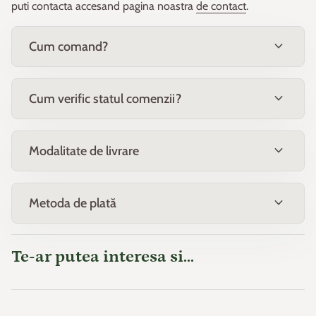
puti contacta accesand pagina noastra
de contact
.
„Departamentul de Agricultură din Statele Unite ale Americii” ​​
și apoi a fost adaptat pentru Europa de W. Heinz și D.
expand_more
Cum comand?
Schreiber.
Pe baza acestui principiu, Europa a fost împărțit în 11 zone.
expand_more
Cum verific statul comenzii?
expand_more
Modalitate de livrare
expand_more
Metoda de plată
Te-ar putea interesa si...