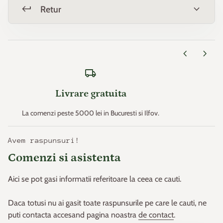
Zona 4 -34.4°C / -28.9°C
keyboard_return
expand_more
Retur
Zona 5 -28.8°C / -23.4°C
chevron_left
chevron_right
Zona 6 -23.3°C / -17.8°C
local_shipping
Zona 7 -17.7°C / -12.3°C
Livrare gratuita
Zona 8 -12.2°C / -6.7°C
La comenzi peste 5000 lei in Bucuresti si Ilfov.
Zona 9 -6.6°C / -1.2°C
Avem raspunsuri!
Zona 10 -1.1°C / +4.4°C
Comenzi si asistenta
Zona 11 > +4.4°C
Aici se pot gasi informatii referitoare la ceea ce cauti.
* Temperaturile minime sunt un factor important care
Daca totusi nu ai gasit toate raspunsurile pe care le cauti, ne
determina rezistenta plantelor (abilitatea plantelor de a
puti contacta accesand pagina noastra
de contact
.
supravietui in locuri unde pot aparea aceste temperaturi