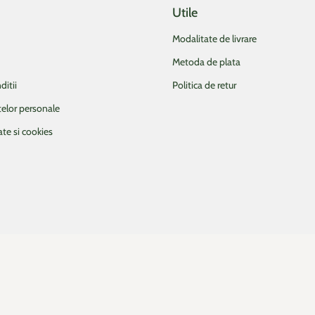
Utile
Modalitate de livrare
Metoda de plata
ditii
Politica de retur
telor personale
ate si cookies
intr-o fereastra/un tab nou)