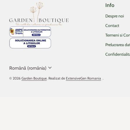
Info
Acasa
Despre noi
Contact
Termeni si Con
Prelucrarea da
Confidentialit
expand_more
Română (românia)
© 2026
Garden Boutique
. Realizat de
ExtensiveGen Romania
(linkul se deschide 
.