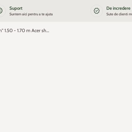
Suport
De incredere
satisfied
new_releases
Suntem aici pentru a te ajuta
Sute de clienti m
Artar japonez Jordan" 1.50 - 1.70 m Acer shirasawanum "Jordan"
oom
oom