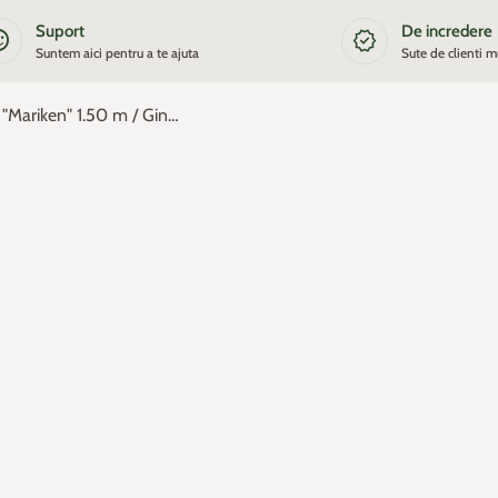
Suport
De incredere
satisfied
new_releases
Suntem aici pentru a te ajuta
Sute de clienti m
Arborele pagodelor "Mariken" 1.50 m / Ginko biloba "Mariken" /
oom
oom