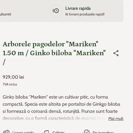
Livrare rapida
acute
ultumiti
Iti livram produsele rapid!
Arborele pagodelor "Mariken"
1.50 m / Ginko biloba "Mariken"
share
/
Pret de baza
929,00 lei
TVA inclus
Ginko biloba "Mariken" este un cultivar pitic, cu forma
compactă. Specia este altoita pe portaltoi de Ginkgo biloba
si formează o coroană densă, rotunjită. Frunze sunt foarte
decorative, cu o formă caracteristică de evantai și cu o incizie
Mai mult
în partea de sus. Coloritul lor este verde pal primăvara si
acute
eco
new_releases
oferă un spectacol extraordinar de galben pur toamna. Este
Inaltime maxima : 4 - 6 m
Livrare rapida
Calitate
De incredere