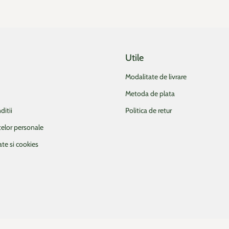
Utile
Modalitate de livrare
Metoda de plata
ditii
Politica de retur
telor personale
ate si cookies
intr-o fereastra/un tab nou)