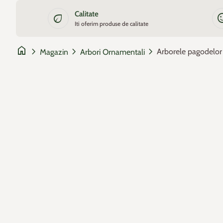
Sari la continut
Calitate
eco
sentiment_
Iti oferim produse de calitate
home
chevron_right
chevron_right
chevron_right
Magazin
Arbori Ornamentali
Zoom
Zoom
Zoom
Z
Z