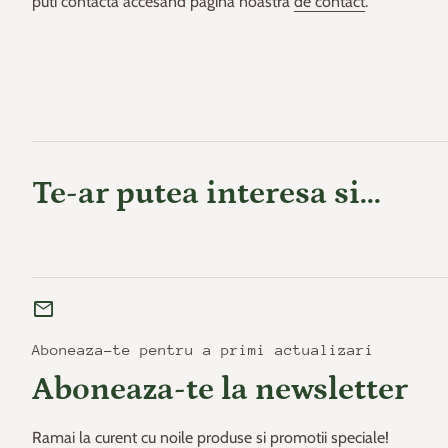
puti contacta accesand pagina noastra
de contact
.
Te-ar putea interesa si...
mail
Aboneaza-te pentru a primi actualizari
Aboneaza-te la newsletter
Ramai la curent cu noile produse si promotii speciale!