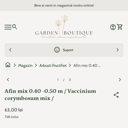
Sari la continut
Bine ai venit in magazinul nostru online!
Acasa
0
search
account_circle
shopping_cart
Cont
Vezi c
Navigare mobil
0
account_circle
shopping_cart
Cont
Vezi cosul
Acasa
chevron_left
sentiment_satisfied
chevron_right
Suport
home
chevron_right
chevron_right
chevron_right
Afin mix 0.40 -0.50 m / Vaccinium corymbosum mix /
Magazin
Arbusti Fructiferi
Zoom
Zoo
chevron_left
chevron_right
1
3
/
Afin mix 0.40 -0.50 m / Vaccinium
share
corymbosum mix /
Pret de baza
63,00 lei
TVA inclus