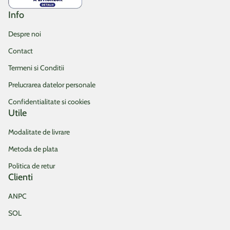
supravietui in locuri unde pot aparea aceste temperaturi
Info
minime).
Despre noi
Acest principiu a fost creat la inceputul anilor 1960 de catre
Contact
„Department of Agriculture in the United States of America” si
apoi a fost adaptat pentru Europa de catre W. Heinz si D.
Termeni si Conditii
Schreiber.
Prelucrarea datelor personale
In baza acestui principiu, Europa a fost impartita in 11 zone.
Confidentialitate si cookies
Utile
Modalitate de livrare
Metoda de plata
Politica de retur
Clienti
ANPC
SOL