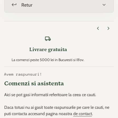
creșteri și la o producție mai mare.
keyboard_return
expand_more
Retur
Necesită
udare constantă
, dar fără exces de apă.
chevron_left
chevron_right
🔹 Unde și cum poate fi cultivat?
local_shipping
✔
Livezi și grădini
– Plantare în rânduri pentru recoltă
Livrare gratuita
abundentă.
✔
Ghivece mari
– Perfect pentru balcoane și terase.
La comenzi peste 5000 lei in Bucuresti si Ilfov.
✔
Gard viu fructifer
– Aspect decorativ și recoltă bogată.
✔
Procesare:
Ideal pentru
gemuri, sucuri, prăjituri, smoothie-
Avem raspunsuri!
uri și congelare
Vaccinium corymbosum
.
este un afin de cultură excelent, cu
Comenzi si asistenta
fructe delicioase și beneficii pentru sănătate, perfect pentru
orice grădină! 🫐🌿
Aici se pot gasi informatii referitoare la ceea ce cauti.
Inaltime maxima : 1.5 - 2.0 m
Daca totusi nu ai gasit toate raspunsurile pe care le cauti, ne
puti contacta accesand pagina noastra
de contact
.
Latime maxima : 1 - 1.5 m